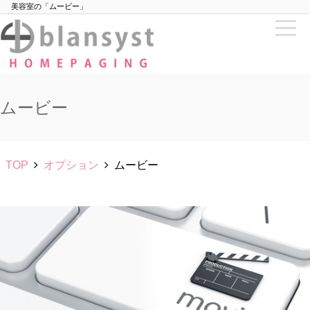
美容室の「ムービー」
togg
navi
ムービー
TOP
オプション
ムービー